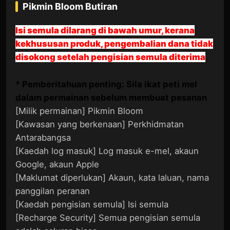
Pikmin Bloom
Butiran
Isi semula dilarang di bawah umur, kerana
kekhususan produk, pengembalian dana tidak
disokong setelah pengisian semula diterima
* Pemberitahuan penting: Sila ikat peti mel
dalam permainan sebelum membuat pesanan
[Milik permainan] Pikmin Bloom
[Kawasan yang berkenaan] Perkhidmatan
Antarabangsa
[Kaedah log masuk] Log masuk e-mel, akaun
Google, akaun Apple
[Maklumat diperlukan] Akaun, kata laluan, nama
panggilan peranan
[Kaedah pengisian semula] Isi semula
[Recharge Security] Semua pengisian semula