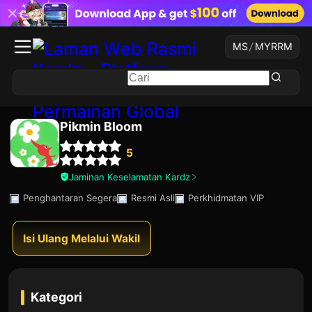
MS
/
MYR
RM
Pikmin Bloom
5
Jaminan Keselamatan Kardz
Penghantaran Segera
Resmi Asli
Perkhidmatan VIP
Isi Ulang Melalui Wakil
Kategori