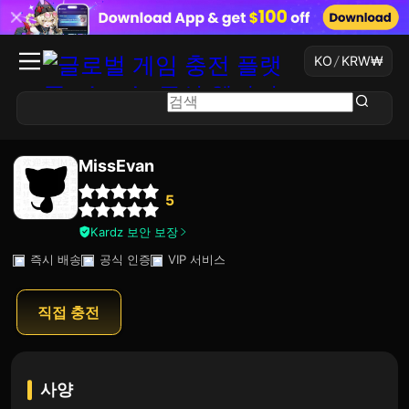
KO
/
KRW
₩
MissEvan
5
Kardz 보안 보장
즉시 배송
공식 인증
VIP 서비스
직접 충전
사양