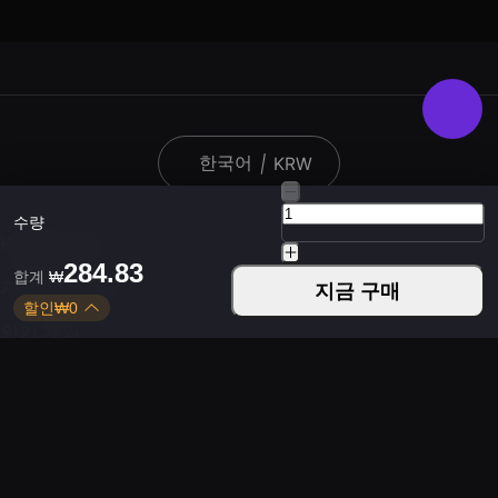
한국어
|
KRW
수량
KARDZ 정보
284.83
합계
₩
자주 묻는 질문
지금 구매
할인
₩
0
인기 게임
Kardz 앱 다운로드