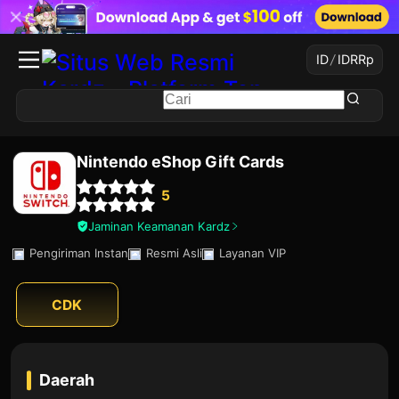
ID
/
IDR
Rp
Nintendo eShop Gift Cards
5
Jaminan Keamanan Kardz
Pengiriman Instan
Resmi Asli
Layanan VIP
CDK
Daerah