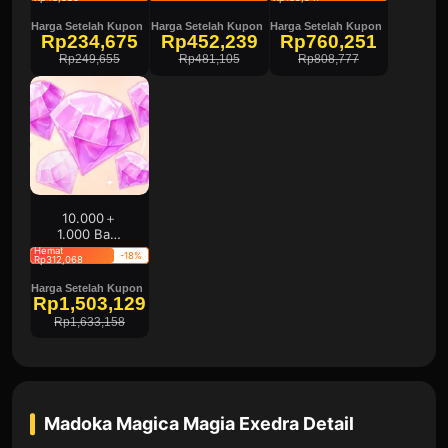
Harga Setelah Kupon
Harga Setelah Kupon
Harga Setelah Kupon
Rp234,675
Rp452,239
Rp760,251
Rp249,655
Rp481,105
Rp808,777
10.000＋
1.000 Batu
Magia
Hemat
-18%
Rp312,068
Harga Setelah Kupon
Rp1,503,129
Rp1,633,158
Madoka Magica Magia Exedra
Detail