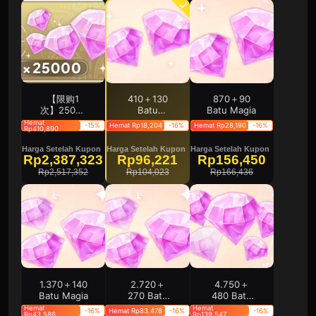
【限购1
410＋130
870＋90
次】25000
Batu
Batu Magia
魔法石（买
Magia（Bonus
Hemat
-15%
Hemat Rp18,204
-16%
Hemat Rp28,190
-16%
Rp410,890
过默认买等
Tambahan
价商品）
50 Batu
Harga Setelah Kupon
Harga Setelah Kupon
Harga Setelah Kupon
Magia）
Rp2,387,323
Rp96,221
Rp156,450
Rp2,517,352
Rp104,023
Rp166,436
1.370＋140
2.720＋
4.750＋
Batu Magia
270 Batu
480 Batu
Magia
Magia
Hemat
Hemat
-16%
Hemat Rp83,478
-16%
-16%
Rp43,586
Rp139,547