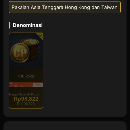
Pakaian Asia Tenggara Hong Kong dan Taiwan
Denominasi
400 20cp
Hemat
-18%
Rp20,805
Harga Setelah Kupon
Rp98,822
Rp106,623