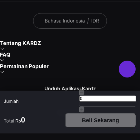
Bahasa Indonesia
|
IDR
Tentang KARDZ
FAQ
Permainan Populer
Unduh Aplikasi Kardz
Jumlah
Hubungi Kami
0
Beli Sekarang
Total
Rp
Hari kerja 9:30 - 24:00
Akhir pekan 9:30 - 24:00