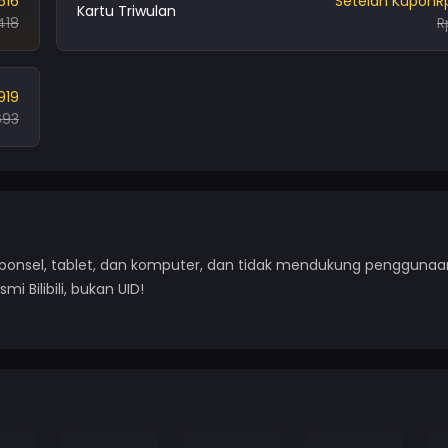
616
Setelah Kupon
R
Kartu Triwulan
418
R
919
693
 ponsel, tablet, dan komputer, dan tidak mendukung penggunaa
i Bilibili, bukan UID!