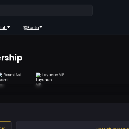
diah
Berita
rship
Resmi Asli
Layanan VIP