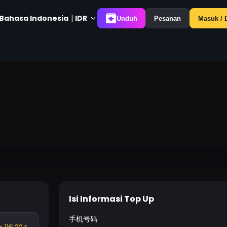
Bahasa Indonesia
|
IDR
Unduh
Pesanan
Masuk / D
Isi Informasi Top Up
手机号码